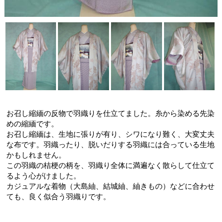
お召し縮緬の反物で羽織りを仕立てました。糸から染める先染
めの縮緬です。
お召し縮緬は、生地に張りが有り、シワになり難く、大変丈夫
な布です。羽織ったり、脱いだりする羽織には合っている生地
かもしれません。
この羽織の桔梗の柄を、羽織り全体に満遍なく散らして仕立て
るよう心がけました。
カジュアルな着物（大島紬、結城紬、紬きもの）などに合わせ
ても、良く似合う羽織りです。