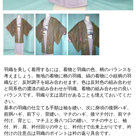
羽織を美しく着用するには、着物と羽織の色、柄のバランスを
考えましょう。無地の着物に柄の羽織、縞の着物に小紋柄の羽
織など、反対調子を組み合わせます。色は反対色の組み合わせ
と同系色の濃淡の組み合わせが羽織、着物の組み合わせの良い
バランスです。羽織り丈は流行があることも憶えておいてくだ
さい。
基本の羽織の仕立てる手順は袖を縫い、次に身頃の後胴ハギ、
前胴ハギ、前下り、背縫い、マチのハギ、後マチ付け、前マチ
付け、背とじ、マチ上と身八つ口の縫い、マチの中とじ、袖
付、衿、肩、衿付回りの中とじ、衿付けで出来上がりです。衿
付けの注意点は羽織のポイントは衿の返り具合です。