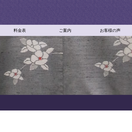
料金表
ご案内
お客様の声
ご依頼方法
採寸について
お仕立て工程
お仕立てＱ＆Ａ
仕立て直しＱ＆Ａ