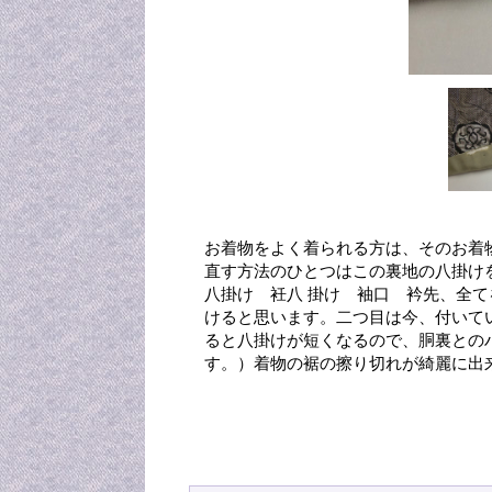
お着物をよく着られる方は、そのお着
直す方法のひとつはこの裏地の八掛け
八掛け 衽八 掛け 袖口 衿先、全
けると思います。二つ目は今、付いて
ると八掛けが短くなるので、胴裏との
す。）着物の裾の擦り切れが綺麗に出