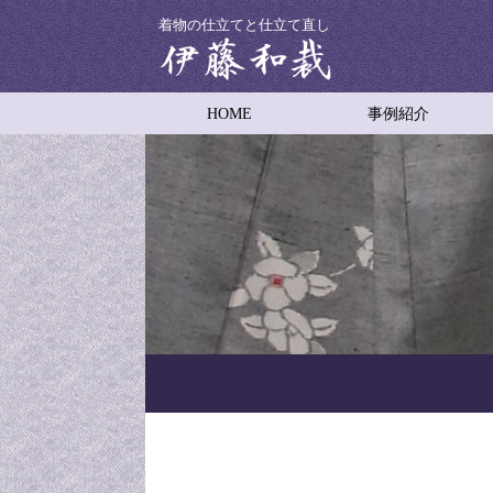
着物の仕立てと仕立て直し
HOME
事例紹介
着物の仕立て
着物の仕立て直し
男物着物の仕立て
子供用着物の仕立て
着物コートの仕立て
羽織り
舞台衣装
振袖の裾引き