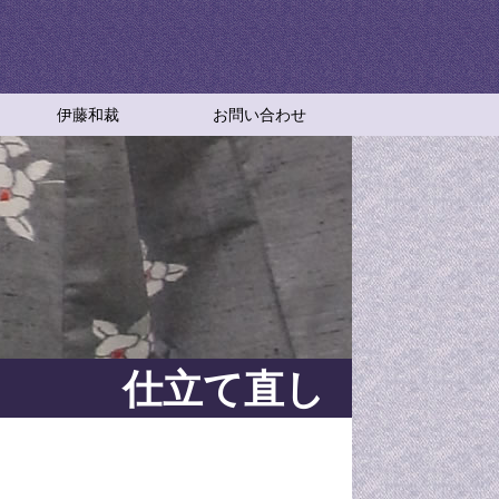
伊藤和裁
お問い合わせ
伊藤和裁
アクセスマップ
特定商取引法に基づく表記
和裁教室
伊藤和裁の成り立ちと想い
仕立て直し