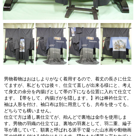
男物着物はおはしよりがなく着用するので、着丈の長さに仕立
てますが、私どもでは後々、仕立て直しが出来る様にと、考え
て身丈の余分を内揚げとして帯の下になる位置に入れて仕立て
ます。【帯をして、内揚げがを隠します。】衿は棒衿仕立て。
袖は人形を付け、袖口布は別に用意しても、共布を使っても、
どちらでも構いません。
仕立て方は通し裏仕立てが、殆んどで裏地は金巾を使用しま
す。男物の羽織の仕立ては、裏地の羽裏として、羽二重、綸子
等が適していて、額裏と呼ばれる派手で凝った山水画や動物画