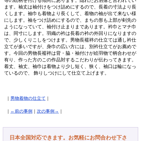
等の絵柄を付ける傾向にあります。隠れたお洒落と言われてい
ます。袖丈は袖付けをつけ詰めにするので、長着の寸法より長
くします。袖巾も着物より長くして、着物の袖が出て来ない様
にします。袖をつけ詰めにするので、まちの形も上部が剣先の
ようになっていて、袖付け止まりまであります。衿巾とマチ巾
は、同寸にします。羽織の衿は長着の衿の外回りになりますの
で、少しくりこしをつけます。男物長襦袢の仕立ては通し衿仕
立てが多いですが、身巾の広い方には、別衿仕立てがお薦めで
す。今回の男物長襦袢は背・脇・袖付けが絵羽物で柄合わせが
有り、作った方のこの作品対するこだわりが伝わってきます。
着丈、袖丈、袖巾は着物より少し短く、狭く、袖口は輪になっ
ているので、 飾りしつけにして仕立て上げます。
｜
男物着物の仕立て
｜
｜
←前の事例
｜
次の事例→
｜
日本全国対応できます。お気軽にお問合わせ下さ