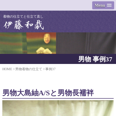
Menu
着物の仕立てと仕立て直し
男物 事例37
HOME
男物着物の仕立て
事例37
男物大島紬A/Sと男物長襦袢