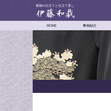
着物の仕立てと仕立て直し
HOME
事例紹介
着物の仕立て
着物の仕立て直し
男物着物の仕立て
子供用着物の仕立て
着物コートの仕立て
羽織り
舞台衣装
振袖の裾引き