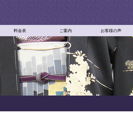
料金表
ご案内
お客様の声
ご依頼方法
採寸について
お仕立て工程
お仕立てＱ＆Ａ
仕立て直しＱ＆Ａ