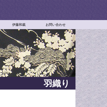
伊藤和裁
お問い合わせ
伊藤和裁
アクセスマップ
特定商取引法に基づく表記
和裁教室
伊藤和裁の成り立ちと想い
羽織り