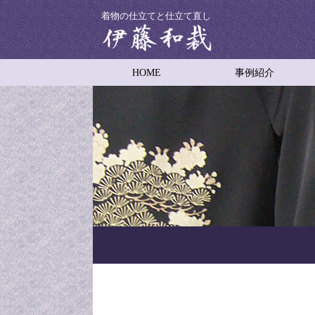
着物の仕立てと仕立て直し
HOME
事例紹介
着物の仕立て
着物の仕立て直し
男物着物の仕立て
子供用着物の仕立て
着物コートの仕立て
羽織り
舞台衣装
振袖の裾引き