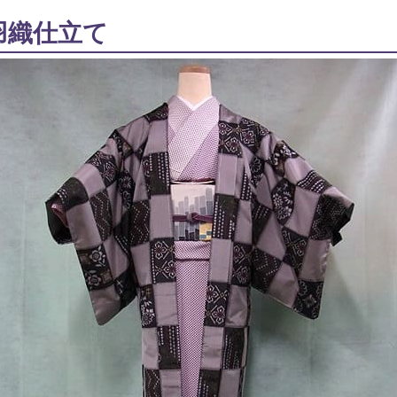
羽織仕立て