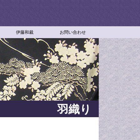
伊藤和裁
お問い合わせ
伊藤和裁
アクセスマップ
特定商取引法に基づく表記
和裁教室
伊藤和裁の成り立ちと想い
羽織り