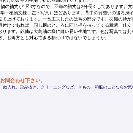
柄付けの反物の生地で袷の羽織の仕立てました。
着物の袖丈が1尺3寸なので、羽織の袖丈は2分長くしてあります。
何学・植物文様、左下写真）ほどあります。背中の背縫いの後ろ身頃
立て上げております。一番工夫したのは衿の部分です。羽織の衿が
柄付けであれば、同じ柄のところに同じ柄を持ってくる裁断、仕立
おります。銘仙は大島紬の様に縫い易い生地です。色は写真では判
方、も両方とも対応できる柄付けではないでしょうか。
お問合わせ下さい。
、紋入れ、染み抜き、クリーニングなど、きもの・和服のことならお気