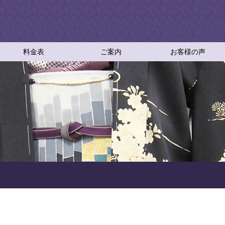
料金表
ご案内
お客様の声
ご依頼方法
採寸について
お仕立て工程
お仕立てＱ＆Ａ
仕立て直しＱ＆Ａ