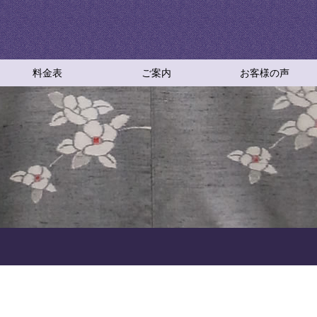
料金表
ご案内
お客様の声
ご依頼方法
採寸について
お仕立て工程
お仕立てＱ＆Ａ
仕立て直しＱ＆Ａ