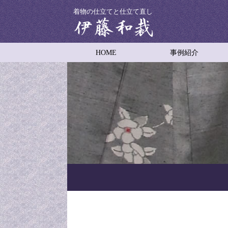
着物の仕立てと仕立て直し
HOME
事例紹介
着物の仕立て
着物の仕立て直し
男物着物の仕立て
子供用着物の仕立て
着物コートの仕立て
羽織り
舞台衣装
振袖の裾引き