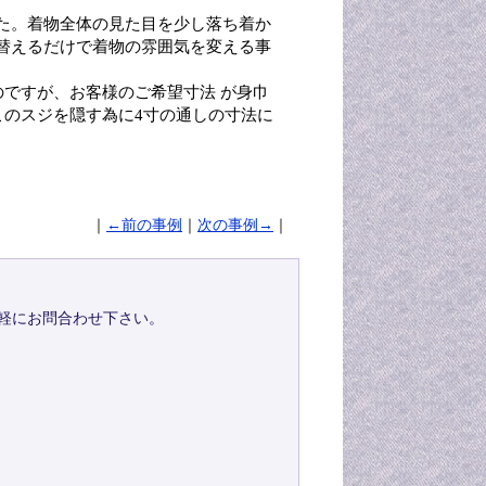
た。着物全体の見た目を少し落ち着か
替えるだけで着物の雰囲気を変える事
のですが、お客様のご希望寸法 が身巾
このスジを隠す為に4寸の通しの寸法に
｜
←前の事例
｜
次の事例→
｜
軽にお問合わせ下さい。