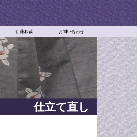
伊藤和裁
お問い合わせ
伊藤和裁
アクセスマップ
特定商取引法に基づく表記
和裁教室
伊藤和裁の成り立ちと想い
仕立て直し