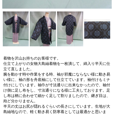
着物を沢山お持ちのお客様です。
仕立て上がりの女物大島紬着物を一枚潰して、綿入り半天に仕
立て直しました。
腕を動かす時や作業をする時、袖が邪魔にならない様に動き易
い様に、袖の形を舟底袖にして仕立てています。袖付けもミナ
付けにしています。袖巾が寸法通りに出来なかったので、袖付
け側に足し布をし、寸法通りになる様に工夫しております。足
し布は柄に合わせて細かく足して割りましたので、継ぎ目は、
殆ど分かりません。
半天の丈はお尻が隠れるぐらいの長さにしています。生地が大
島紬地なので、軽く動き易く防寒着としては最適かと思いま