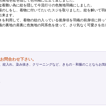
色無地を紋を隠して色羽織に仕立て直しました。
は着難い為に紋を隠して今流行りの色無地羽織にしました。
湯のしをし、着物に付いてたいたスジを取りました。紋を解いて羽
出来ます。
きを利用して、着物の紋の入っている後身頃を羽織の前身頃に持っ
織の裏地の肩裏に色無地の同系色を使って、さり気なく可愛さを出
お問合わせ下さい。
、紋入れ、染み抜き、クリーニングなど、きもの・和服のことならお気