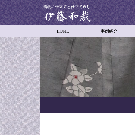
着物の仕立てと仕立て直し
HOME
事例紹介
着物の仕立て
着物の仕立て直し
男物着物の仕立て
子供用着物の仕立て
着物コートの仕立て
羽織り
舞台衣装
振袖の裾引き