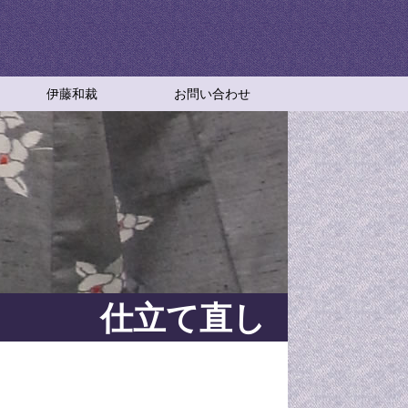
伊藤和裁
お問い合わせ
伊藤和裁
アクセスマップ
特定商取引法に基づく表記
和裁教室
伊藤和裁の成り立ちと想い
仕立て直し