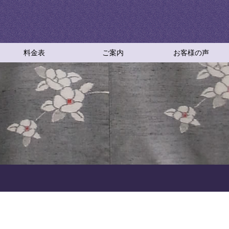
料金表
ご案内
お客様の声
ご依頼方法
採寸について
お仕立て工程
お仕立てＱ＆Ａ
仕立て直しＱ＆Ａ